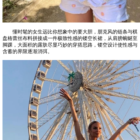
懂时髦的女生远比你想象中的要大胆，朋克风的链条与棋
盘格蕾丝布料拼接成一件极致性感的镂空长裙，从肩膀蜿蜒至
脚踝，大面积的露肤尽显巧妙的穿搭思路，镂空设计使性感与
含蓄的界限逐渐消弭。