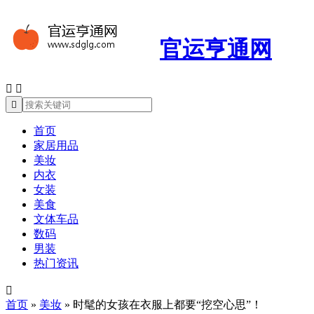
官运亨通网



首页
家居用品
美妆
内衣
女装
美食
文体车品
数码
男装
热门资讯

首页
»
美妆
»
时髦的女孩在衣服上都要“挖空心思”！