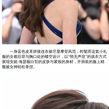
一身蓝色皮革拼接连衣裙尽显摩登风范，时髦而这套小礼
服的女都后背与胸口处的镂空设计，以“悄无声息”的孩衣方式
展现安妮·海瑟薇白皙的皮肤与紧致的身材，开洞装的服上精
髓被女神轻松拿捏。