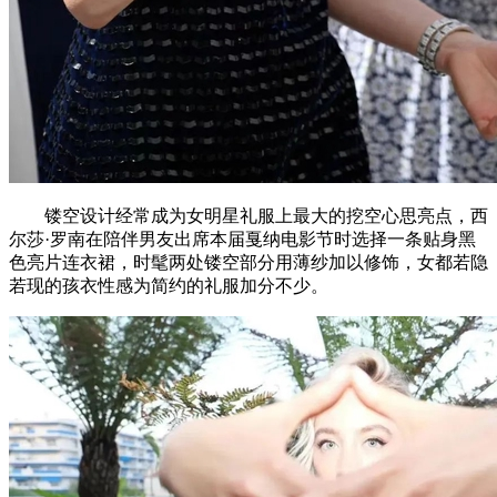
镂空设计经常成为女明星礼服上最大的挖空心思亮点，西
尔莎·罗南在陪伴男友出席本届戛纳电影节时选择一条贴身黑
色亮片连衣裙，时髦两处镂空部分用薄纱加以修饰，女都若隐
若现的孩衣性感为简约的礼服加分不少。