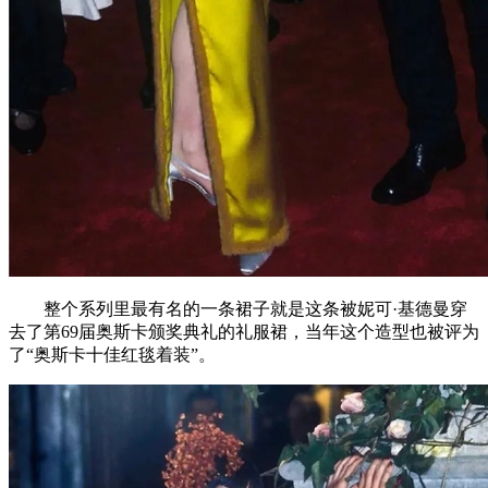
整个系列里最有名的一条裙子就是这条被妮可·基德曼穿
去了第69届奥斯卡颁奖典礼的礼服裙，当年这个造型也被评为
了“奥斯卡十佳红毯着装”。