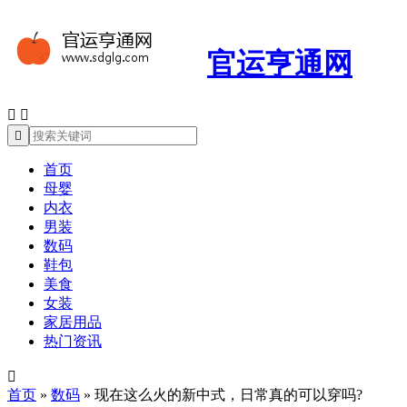
官运亨通网



首页
母婴
内衣
男装
数码
鞋包
美食
女装
家居用品
热门资讯

首页
»
数码
»
现在这么火的新中式，日常真的可以穿吗?