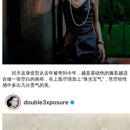
邱天这身造型从去年被夸到今年，越是基础色的服装越适
合做一张空白的画布，在上面尽情加上“珠光宝气”，凭空给性
感中多出几分贵气的美。