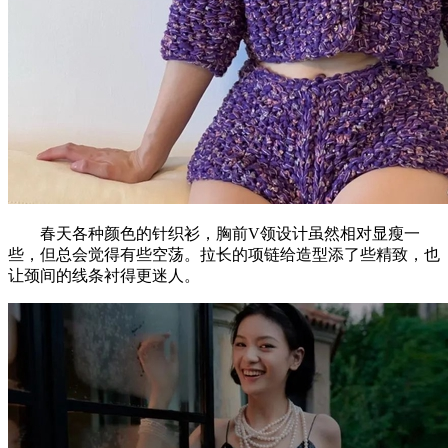
春天各种颜色的针织衫，胸前V领设计虽然相对显瘦一
些，但总会觉得有些空荡。拉长的项链给造型添了些精致，也
让颈间的线条衬得更迷人。