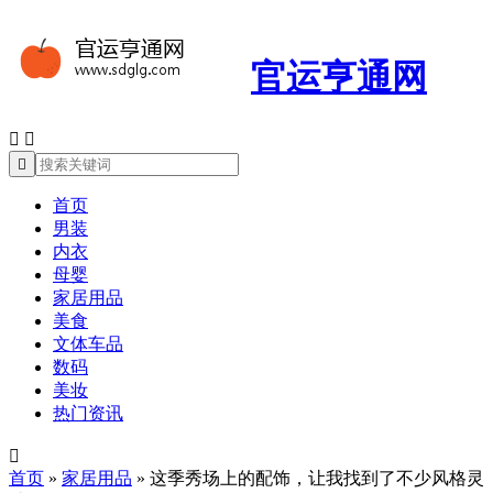
官运亨通网



首页
男装
内衣
母婴
家居用品
美食
文体车品
数码
美妆
热门资讯

首页
»
家居用品
»
这季秀场上的配饰，让我找到了不少风格灵