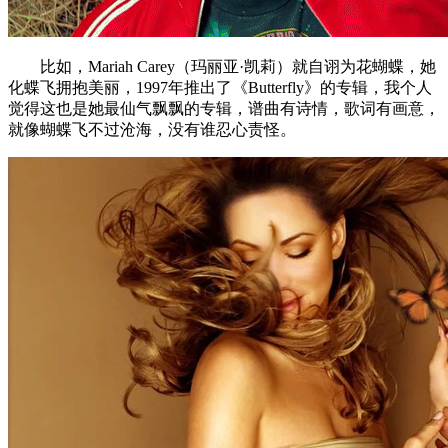
比如，Mariah Carey（玛丽亚·凯莉）就自诩为花蝴蝶，她
化蝶飞拥抱美丽，1997年推出了《Butterfly》的专辑，我个人
觉得这也是她最仙气飘飘的专辑，谱曲有诗情，歌词有画意，
就像蝴蝶飞不过沧海，没有谁忍心责怪。