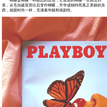
蝴蝶是蝴蝶一种励志的昆虫，它短短的蝴蝶一生由丑到
美，从毛虫破茧而出后变作蝴蝶，升华成独特而真正美丽的东
西，就跟时尚一样，充满着华丽和戏剧性。