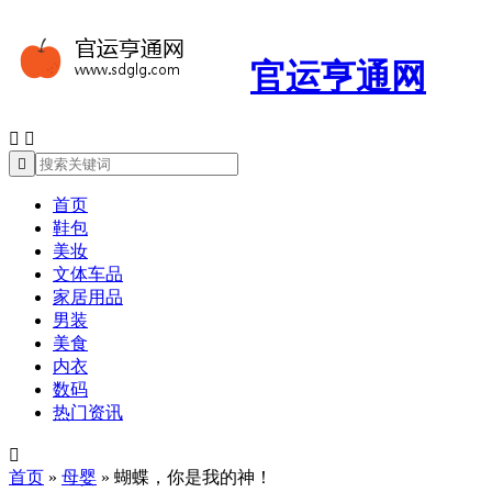
官运亨通网



首页
鞋包
美妆
文体车品
家居用品
男装
美食
内衣
数码
热门资讯

首页
»
母婴
»
蝴蝶，你是我的神！