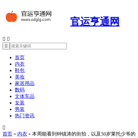
官运亨通网



首页
内衣
鞋包
美妆
家居用品
数码
文体车品
女装
男装
热门资讯

首页
»
内衣
»
本周能看到钟镇涛的街拍，以及50岁莱托少爷的