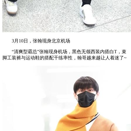
3月10日，张翰现身北京机场
“清爽型霸总”张翰现身机场，黑色无领西装内搭白T，束
脚工装裤与运动鞋的搭配干练率性，翰哥越来越让人着迷了~