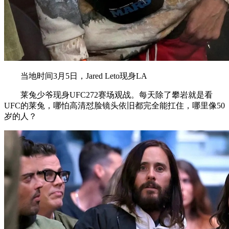
当地时间3月5日，Jared Leto现身LA
莱兔少爷现身UFC272赛场观战。每天除了攀岩就是看
UFC的莱兔，哪怕高清怼脸镜头依旧都完全能扛住，哪里像50
岁的人？