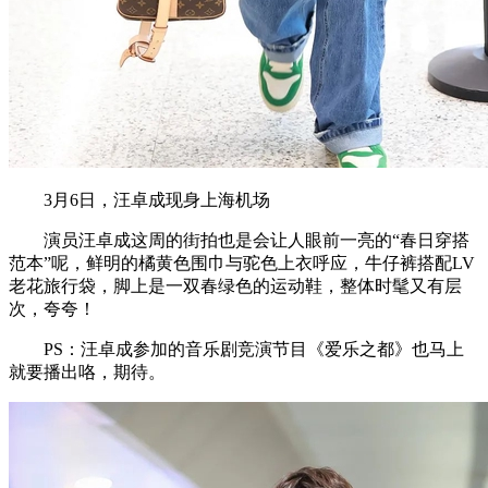
3月6日，汪卓成现身上海机场
演员汪卓成这周的街拍也是会让人眼前一亮的“春日穿搭
范本”呢，鲜明的橘黄色围巾与驼色上衣呼应，牛仔裤搭配LV
老花旅行袋，脚上是一双春绿色的运动鞋，整体时髦又有层
次，夸夸！
PS：汪卓成参加的音乐剧竞演节目《爱乐之都》也马上
就要播出咯，期待。