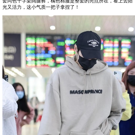
套同色十字架阔腿裤，橘色棉服是整套的亮点所在，看上去阳
光又活力，这小气质一把子拿捏了！