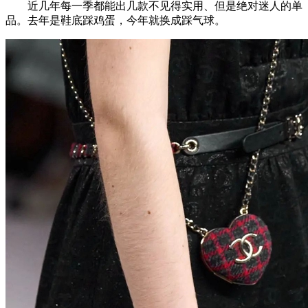
近几年每一季都能出几款不见得实用、但是绝对迷人的单
品。去年是鞋底踩鸡蛋，今年就换成踩气球。