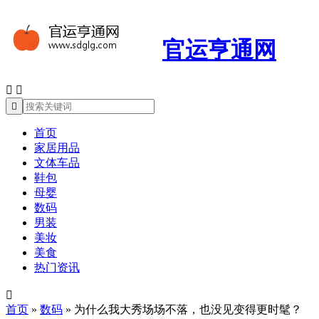
官运亨通网



首页
家居用品
文体车品
鞋包
母婴
数码
男装
美妆
美食
热门资讯

首页
»
数码
»
为什么我大秀场场不落，也没见变得更时髦？