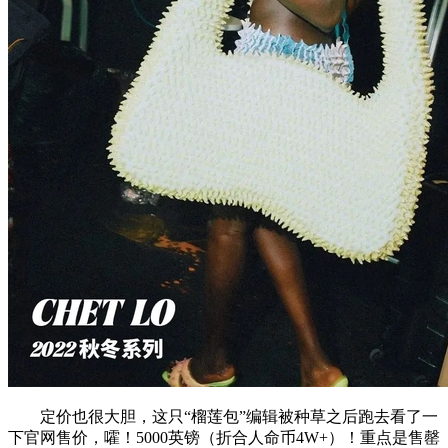
定价也很大胆，这只“榴莲包”编辑被种草之后跑去看了一
下官网售价，嚯！5000英镑（折合人命币4W+）！重点是售罄