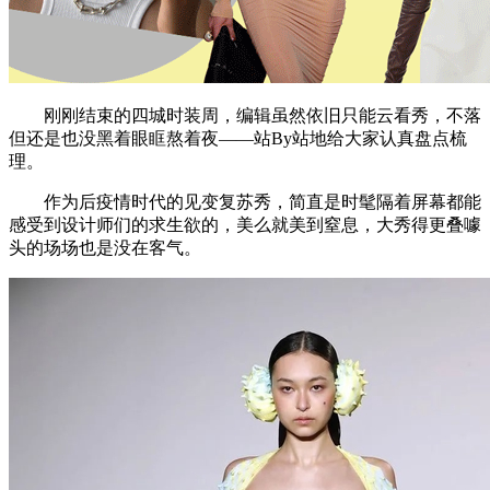
刚刚结束的四城时装周，编辑虽然依旧只能云看秀，不落
但还是也没黑着眼眶熬着夜——站By站地给大家认真盘点梳
理。
作为后疫情时代的见变复苏秀，简直是时髦隔着屏幕都能
感受到设计师们的求生欲的，美么就美到窒息，大秀得更叠噱
头的场场也是没在客气。