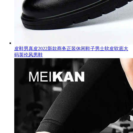
皮鞋男真皮2022新款商务正装休闲鞋子男士软皮软底大
码英伦风男鞋