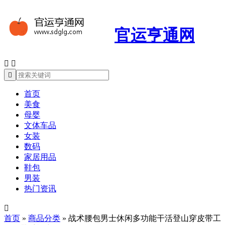
官运亨通网



首页
美食
母婴
文体车品
女装
数码
家居用品
鞋包
男装
热门资讯

首页
»
商品分类
»
战术腰包男士休闲多功能干活登山穿皮带工