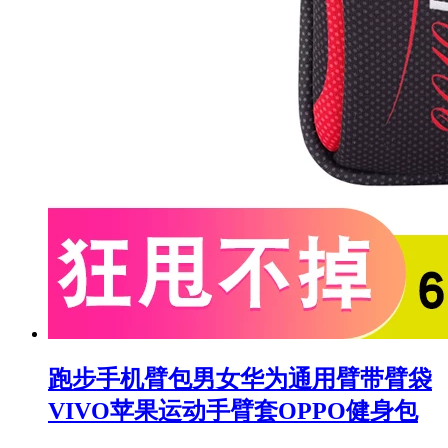
跑步手机臂包男女华为通用臂带臂袋
VIVO苹果运动手臂套OPPO健身包