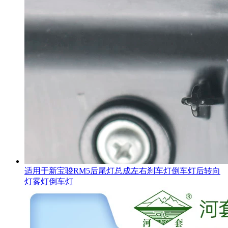
适用于新宝骏RM5后尾灯总成左右刹车灯倒车灯后转向
灯雾灯倒车灯