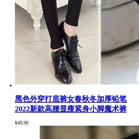
黑色外穿打底裤女春秋冬加厚铅笔
2022新款高腰显瘦紧身小脚魔术裤
¥49.90