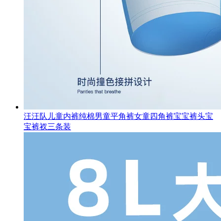
汪汪队儿童内裤纯棉男童平角裤女童四角裤宝宝裤头宝
宝裤衩三条装