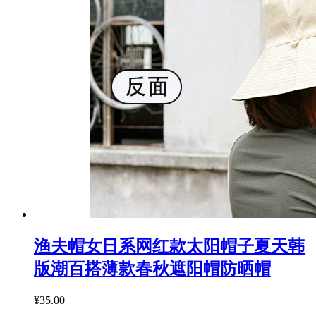
渔夫帽女日系网红款太阳帽子夏天韩
版潮百搭薄款春秋遮阳帽防晒帽
¥35.00