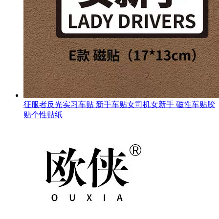
征服者反光实习车贴 新手车贴女司机女新手 磁性车贴胶
贴个性贴纸