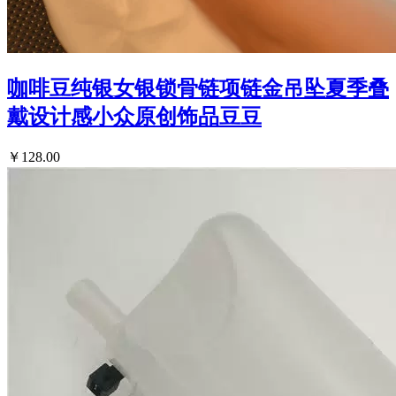
咖啡豆纯银女银锁骨链项链金吊坠夏季叠
戴设计感小众原创饰品豆豆
￥128.00