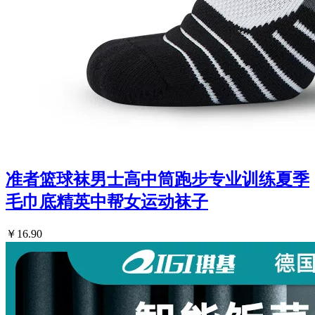
准者篮球袜男士高中筒跑步专业训练夏季
毛巾底精英中帮女运动袜子
￥16.90