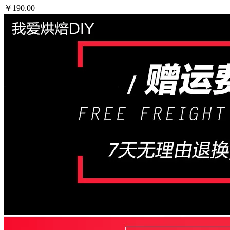
￥190.00