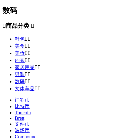
数码

商品分类

鞋包


美食


美妆


内衣


家居用品


男装


数码


文体车品


门罗币
比特币
Toncoin
Brett
文件币
波场币
Compound