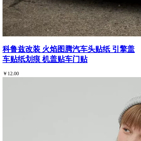
科鲁兹改装 火焰图腾汽车头贴纸 引擎盖
车贴纸划痕 机盖贴车门贴
￥12.00