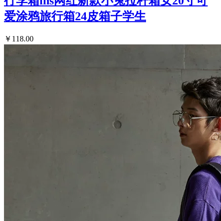
行李箱ins网红新款小兔拉杆箱女20寸可
爱涂鸦旅行箱24皮箱子学生
￥118.00