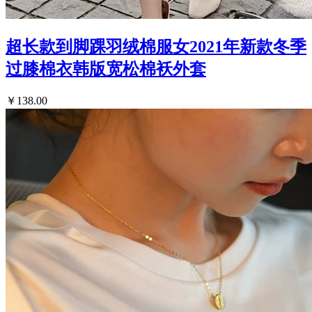
超长款到脚踝羽绒棉服女2021年新款冬季
过膝棉衣韩版宽松棉袄外套
￥138.00