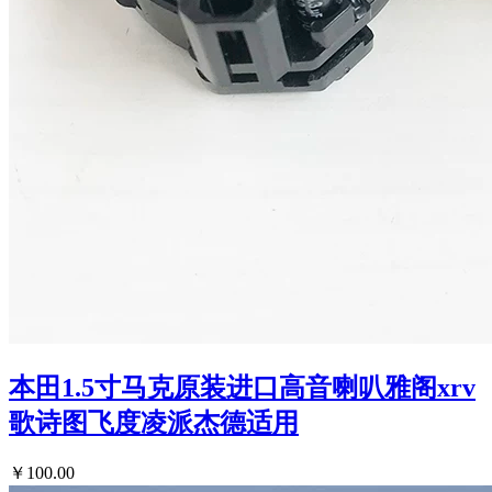
本田1.5寸马克原装进口高音喇叭雅阁xrv
歌诗图飞度凌派杰德适用
￥100.00