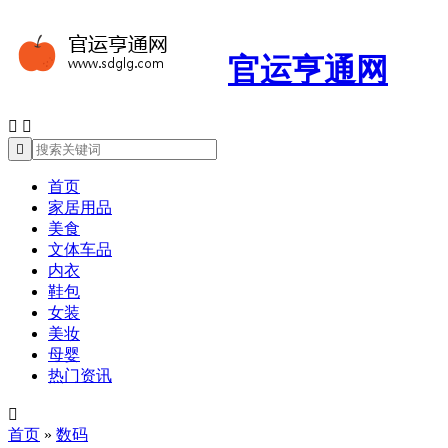
官运亨通网



首页
家居用品
美食
文体车品
内衣
鞋包
女装
美妆
母婴
热门资讯

首页
»
数码