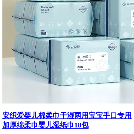
安织爱婴儿棉柔巾干湿两用宝宝手口专用
加厚绵柔巾婴儿湿纸巾18包