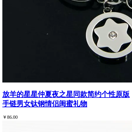
放羊的星星仲夏夜之星同款简约个性原版
手链男女钛钢情侣闺蜜礼物
￥86.00