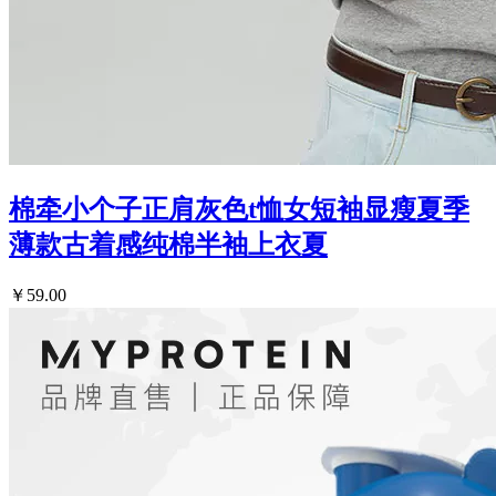
棉牵小个子正肩灰色t恤女短袖显瘦夏季
薄款古着感纯棉半袖上衣夏
￥59.00