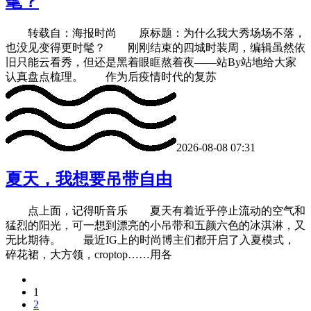
髦？
转载自：海报时尚 原标题：为什么我大秀场场不落，
也没见变得更时髦？ 刚刚结束的四城时装周，编辑虽然依
旧只能云看秀，但还是黑着眼眶熬着夜——站By站地给大家
认真盘点梳理。 作为后疫情时代的复苏
2026-08-08 07:31
夏天，我想要吊带自由
点上面，记得听音乐 夏天有着近乎停止流动的空气和
猛烈的阳光，可一想到漂亮的小吊带和五颜六色的冰淇淋，又
无比期待。 最近IG上的时尚博主们都开启了入夏模式，
碎花裙，大方领，croptop……用各
1
2