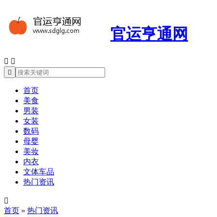
官运亨通网



首页
美食
男装
女装
数码
母婴
美妆
内衣
文体车品
热门资讯

首页
»
热门资讯