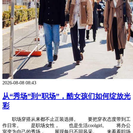
2026-08-08 08:43
从“秀场”到“职场”，酷女孩们如何绽放光
彩
职场穿搭从来都不止正装选择。 要把穿衣态度带到工
作日常。 是职场女性， 也是生活coolgirl。 将办公
室变为自己的秀场， 展现每日不同风采。 来看看职场