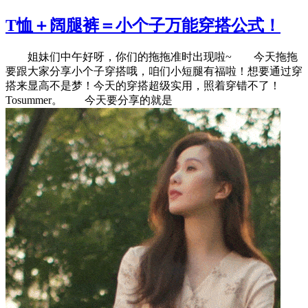
T恤＋阔腿裤＝小个子万能穿搭公式！
姐妹们中午好呀，你们的拖拖准时出现啦~ 今天拖拖
要跟大家分享小个子穿搭哦，咱们小短腿有福啦！想要通过穿
搭来显高不是梦！今天的穿搭超级实用，照着穿错不了！
Tosummer。 今天要分享的就是