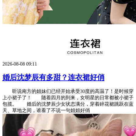
2026-08-08 09:11
婚后沈梦辰有多甜？连衣裙好俏
听说南方的姐妹们已经开始承受30度的高温了！是时候穿
上小裙子了！ 随着四月的到来，女明星的日常都被小裙子
包揽。 婚后的沈梦辰少女状态满分，穿着碎花裙跳跃在蓝
天、草地之间，谁看了不说一句姐姐好俏