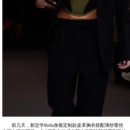
前几天，新定学Bella身着定制款皮革胸衣搭配薄纱蕾丝