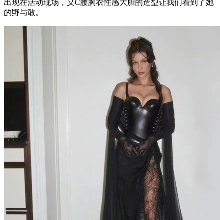
出现在活动现场，义C腰胸衣性感大胆的造型让我们看到了她
的野与敢。