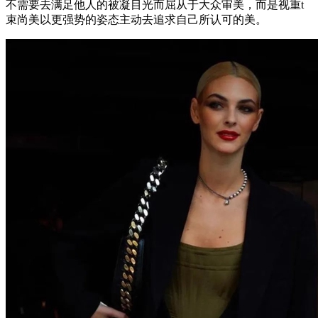
不需要去满足他人的被凝目光而屈从于大众审美，而是视重t
束尚美以更强势的姿态主动去追求自己所认可的美。