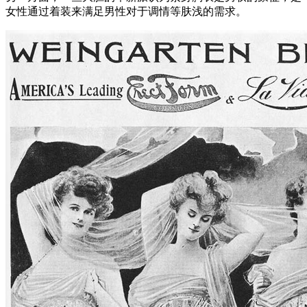
女性通过着装来满足男性对于调情等肤浅的需求。