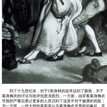
到了十九世纪末，对于S形身材的追求达到了极致，关于
紧身胸衣的讨论与批评也愈演愈烈。一方面，由穿着紧身胸衣
导致的严重后果让更多的人意识到了这其中对于健康的危险；
另一方面，一些大胆的革新派认为紧身胸衣是男权的象征，是