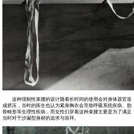
这种强制性束腰的设计随着长时间的使用会对身体器官造
成挤压，当时的医生也认为紧身胸衣会导致呼吸系统疾病、肋
骨畸形等生理性疾病，而女性们穿着这种束腰主要是为了满足
当时对于沙漏型身材的追求与崇拜。