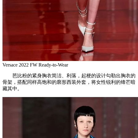
Versace 2022 FW Ready-to-Wear
芭比粉的紧身胸衣简洁、利落，起梗的设计勾勒出胸衣的
骨架，搭配同样高饱和的廓形西装外套，将女性锐利的锋芒暗
藏其中。