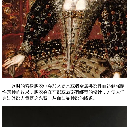
这时的紧身胸衣中会加入硬木或者金属类部件而达到强制
性束腰的效果，胸衣会在前部或后部有绑带的设计，方便人们
通过外部力量使之系紧，从而凸显腰部的线条。