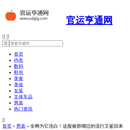
官运亨通网



首页
内衣
数码
鞋包
美食
美妆
女装
文体车品
男装
热门资讯

首页
»
男装
»
全网为它洗白！这股被群嘲过的流行又鲨回来