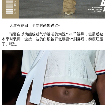
天道有轮回，全网时尚饶过谁~
瑞酱自以为能躲过气势汹汹的为洗Y2K千禧风，但最近被
本季时装周一波接一波的白股被群低腰设计刷屏后，彻底屈服
了。嘲过