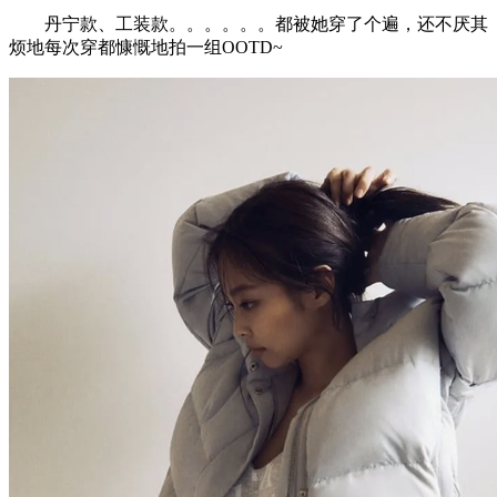
丹宁款、工装款。。。。。。都被她穿了个遍，还不厌其
烦地每次穿都慷慨地拍一组OOTD~