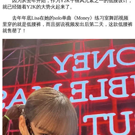
因为从去年开始，作为Y2K千禧风元素之一的低腰设计，
就已经随着Y2K的大势火起来了。
去年年底Lisa在她的solo单曲《Money》练习室舞蹈视频
里穿的就是低腰裤，而且据说视频发出后第二天，这款低腰裤
就售罄了！