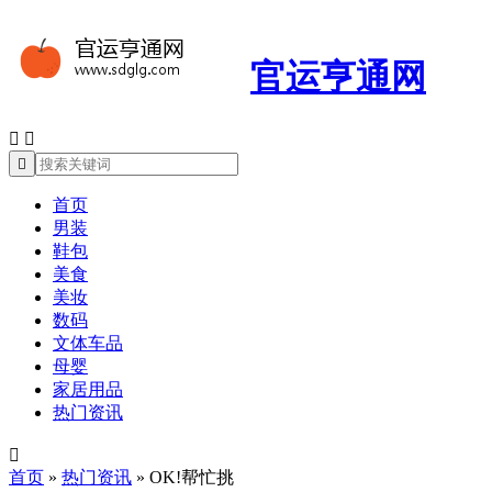
官运亨通网



首页
男装
鞋包
美食
美妆
数码
文体车品
母婴
家居用品
热门资讯

首页
»
热门资讯
»
OK!帮忙挑