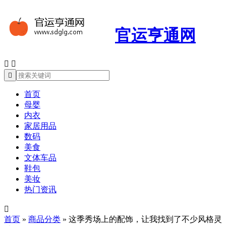
官运亨通网



首页
母婴
内衣
家居用品
数码
美食
文体车品
鞋包
美妆
热门资讯

首页
»
商品分类
»
这季秀场上的配饰，让我找到了不少风格灵