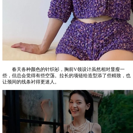
春天各种颜色的针织衫，胸前V领设计虽然相对显瘦一
些，但总会觉得有些空荡。拉长的项链给造型添了些精致，也
让颈间的线条衬得更迷人。