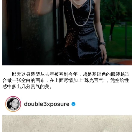
邱天这身造型从去年被夸到今年，越是基础色的服装越适
合做一张空白的画布，在上面尽情加上“珠光宝气”，凭空给性
感中多出几分贵气的美。