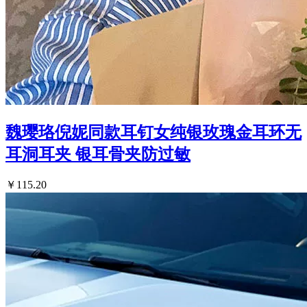
魏璎珞倪妮同款耳钉女纯银玫瑰金耳环无
耳洞耳夹 银耳骨夹防过敏
￥115.20