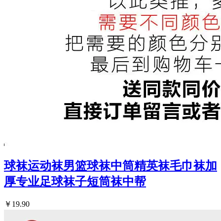
球袜运动袜男篮球袜中筒精英袜毛巾袜加
厚专业足球袜子短筒袜中帮
￥19.90