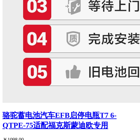
骆驼蓄电池汽车EFB启停电瓶T7 6-
QTPE-75适配福克斯蒙迪欧专用
￥1098.00