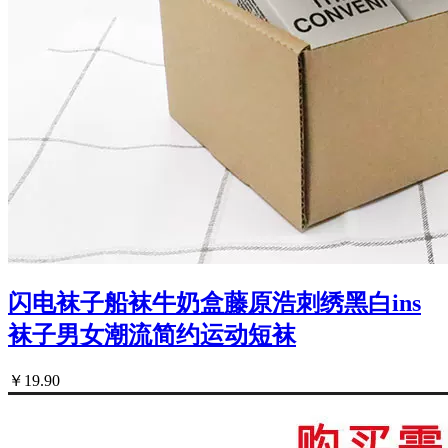
闪电袜子船袜牛奶盒藤原浩刺绣黑白ins
袜子男女潮流简约运动短袜
￥19.90