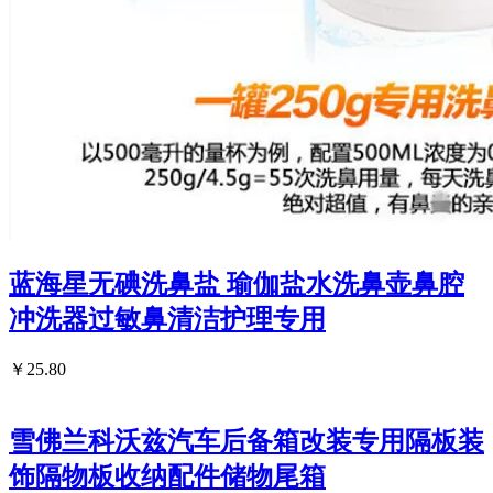
蓝海星无碘洗鼻盐 瑜伽盐水洗鼻壶鼻腔
冲洗器过敏鼻清洁护理专用
￥25.80
雪佛兰科沃兹汽车后备箱改装专用隔板装
饰隔物板收纳配件储物尾箱