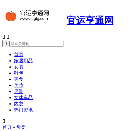
官运亨通网



首页
家居用品
女装
鞋包
美食
美妆
男装
文体车品
内衣
热门资讯

首页
»
母婴