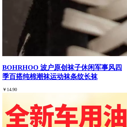
BOHRHOO 波户原创袜子休闲军事风四
季百搭纯棉潮袜运动袜条纹长袜
￥14.90