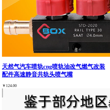
天然气汽车喷轨cng喷轨油改气燃气改装
配件高速静音共轨头喷气嘴
￥124.00