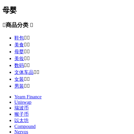
母婴

商品分类

鞋包


美食


母婴


美妆


数码


文体车品


女装


男装


Yearn Finance
Uniswap
瑞波币
猴子币
以太坊
Compound
Nervos