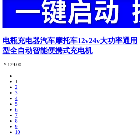
电瓶充电器汽车摩托车12v24v大功率通用
型全自动智能便携式充电机
￥129.00
1
2
3
4
5
6
7
8
9
10