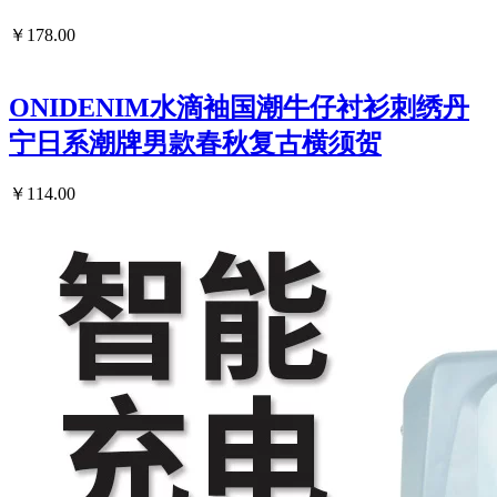
￥178.00
ONIDENIM水滴袖国潮牛仔衬衫刺绣丹
宁日系潮牌男款春秋复古横须贺
￥114.00