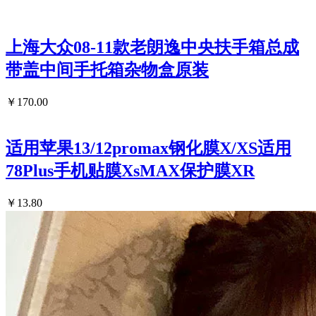
上海大众08-11款老朗逸中央扶手箱总成
带盖中间手托箱杂物盒原装
￥170.00
适用苹果13/12promax钢化膜X/XS适用
78Plus手机贴膜XsMAX保护膜XR
￥13.80