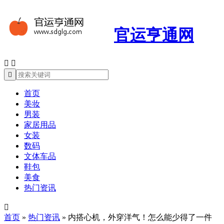
官运亨通网



首页
美妆
男装
家居用品
女装
数码
文体车品
鞋包
美食
热门资讯

首页
»
热门资讯
»
内搭心机，外穿洋气！怎么能少得了一件