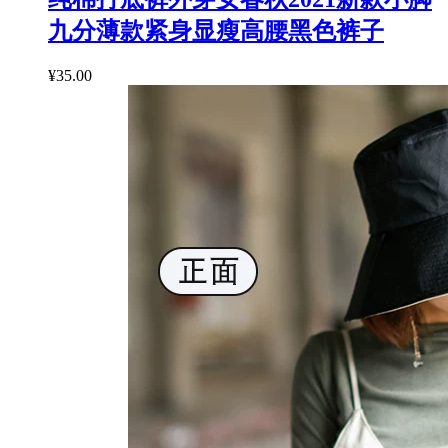
九分薄款紧身显瘦高腰黑色裤子
¥35.00