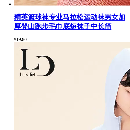
精英篮球袜专业马拉松运动袜男女加
厚登山跑步毛巾底短袜子中长筒
¥19.80