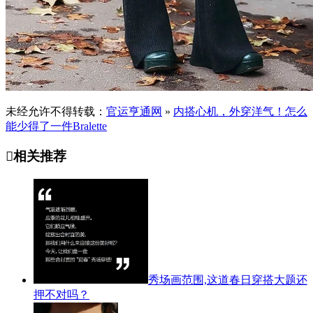
未经允许不得转载：
官运亨通网
»
内搭心机，外穿洋气！怎么
能少得了一件Bralette

相关推荐
秀场画范围,这道春日穿搭大题还
押不对吗？