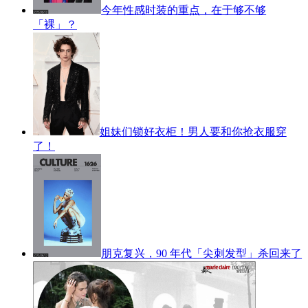
今年性感时装的重点，在于够不够
「裸」？
姐妹们锁好衣柜！男人要和你抢衣服穿
了！
朋克复兴，90 年代「尖刺发型」杀回来了