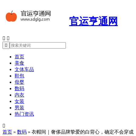
官运亨通网



首页
美食
文体车品
鞋包
母婴
数码
内衣
女装
男装
热门资讯

首页
»
数码
»
衣帽间｜奢侈品牌挚爱的白背心，确定不会穿成