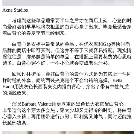
Acne Studios
考虑到这些单品通常要半年之后才在商店上架，心急的时
尚爱好者们早早地将衣柜里的白背心拿了出来。毕竟最适合穿
着白背心的春夏季节已经到来。
白背心是衣柜中最常见的单品，在优衣库和Gap等快时尚
品牌的商店中即可买到。但这并不等于它就容易搭配。现实情
况往往是，廓形越是简单的单品，在搭配上需要花费的心思就
越多。白背心穿不好，一不小心就会变成老头汗衫。
回顾过往街拍，穿好白背心的最佳方式是为其搭上一件同
样时髦的外套。简约西装夹克是个不会出错的选择。Bella
Hadid用浅灰色长西装夹克内搭白背心，穿出了带有中性气质
的洒脱效果。
演员Barbara Valente用更厚重的黑色长大衣搭配白背心，
非常适合这个穿太多会热，穿太少却又觉得冷的时刻。将白背
心塞入长裤，再用腰带进行点缀，即利落又帅气，同时还能拉
长腿部线条。