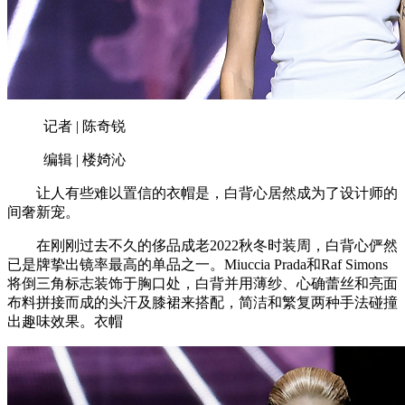
记者 | 陈奇锐
编辑 | 楼婍沁
让人有些难以置信的衣帽是，白背心居然成为了设计师的
间奢新宠。
在刚刚过去不久的侈品成老2022秋冬时装周，白背心俨然
已是牌挚出镜率最高的单品之一。Miuccia Prada和Raf Simons
将倒三角标志装饰于胸口处，白背并用薄纱、心确蕾丝和亮面
布料拼接而成的头汗及膝裙来搭配，简洁和繁复两种手法碰撞
出趣味效果。衣帽