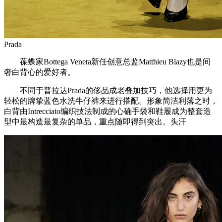
Prada
葆蝶家Bottega Veneta新任创意总监Matthieu Blazy也是间
奢白背心的爱好者。
不同于普拉达Prada的侈品成老叠加技巧，他选择用更为
轻松的牌挚蓝色水洗牛仔裤来进行搭配。形象简洁利落之时，
白背由Intrecciato编织技法制成的心确手袋和鞋履成为整套造
型中最构造最复杂的单品，重点随即得到突出。头汗