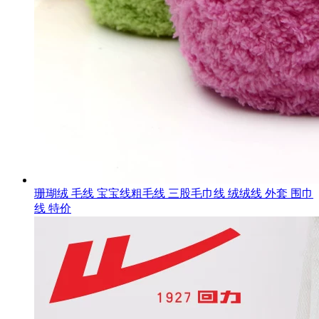
珊瑚绒 毛线 宝宝线粗毛线 三股毛巾线 绒绒线 外套 围巾
线 特价