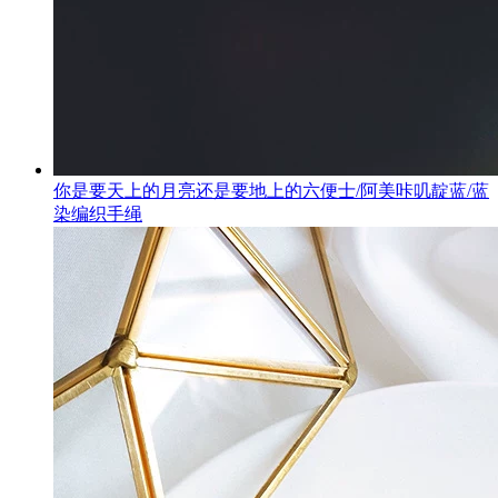
你是要天上的月亮还是要地上的六便士/阿美咔叽靛蓝/蓝
染编织手绳