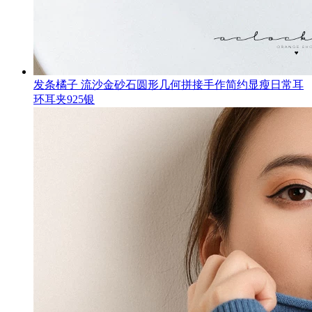
发条橘子 流沙金砂石圆形几何拼接手作简约显瘦日常耳
环耳夹925银