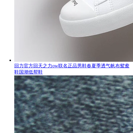
回力官方回天之力ow联名正品男鞋春夏季透气帆布鸳鸯
鞋国潮低帮鞋