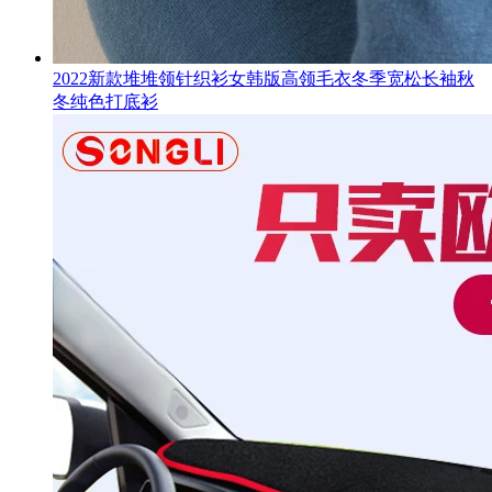
2022新款堆堆领针织衫女韩版高领毛衣冬季宽松长袖秋
冬纯色打底衫