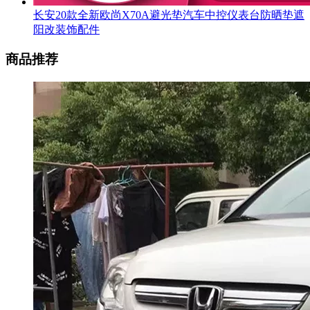
长安20款全新欧尚X70A避光垫汽车中控仪表台防晒垫遮
阳改装饰配件
商品推荐