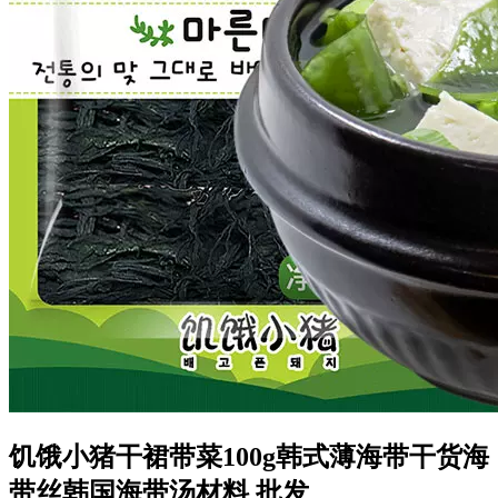
饥饿小猪干裙带菜100g韩式薄海带干货海
带丝韩国海带汤材料 批发