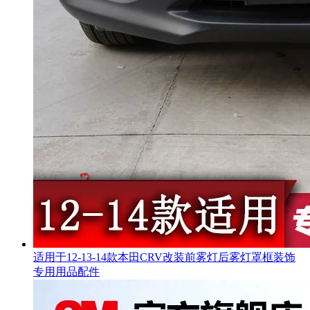
适用于12-13-14款本田CRV改装前雾灯后雾灯罩框装饰
专用用品配件