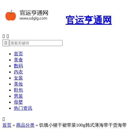
官运亨通网



首页
美食
数码
内衣
女装
美妆
鞋包
男装
母婴
热门资讯

首页
»
商品分类
»
饥饿小猪干裙带菜100g韩式薄海带干货海带