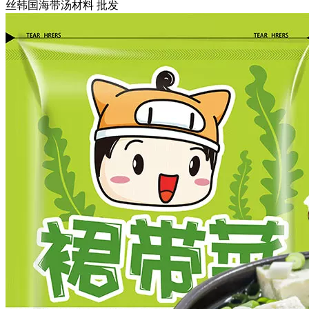
丝韩国海带汤材料 批发