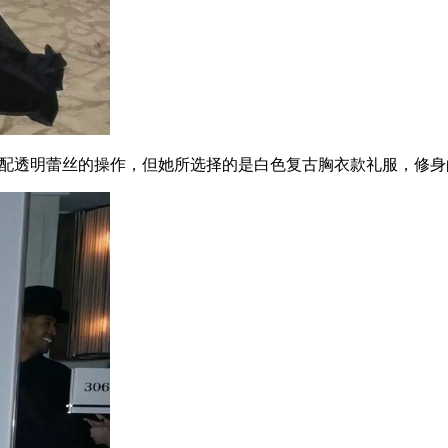
复古胸衣搭配透明蕾丝的操作，但她所选择的是白色复古胸衣款礼服，