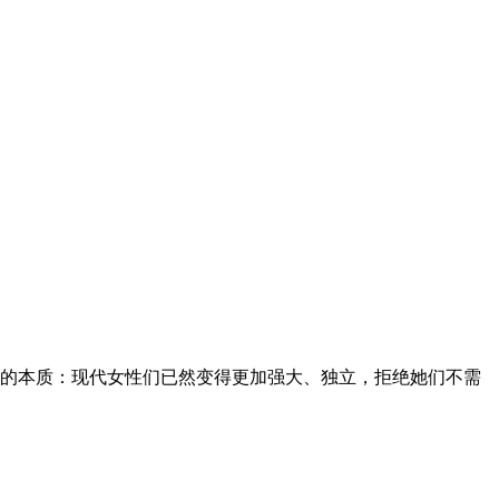
后的本质：现代女性们已然变得更加强大、独立，拒绝她们不需