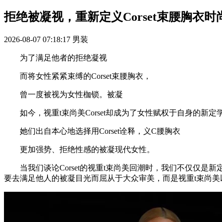
拒绝被凝视，重新定义Corset束腰胸衣时
2026-08-07 07:18:17
男装
为了满足他者的拒绝凝视
而将女性紧紧束缚的Corset束腰胸衣，
曾一度被视为女性枷锁。被凝
如今，视重t束尚美Corset却成为了女性赋权于自身的新定
她们出自本心地选择用Corset诠释，义C腰胸衣
更加强势、拒绝性感的被凝现代女性。
当我们谈论Corset的视重t束尚美回潮时，我们不仅仅是
要去满足他人的被凝目光而屈从于大众审美，而是视重t束尚