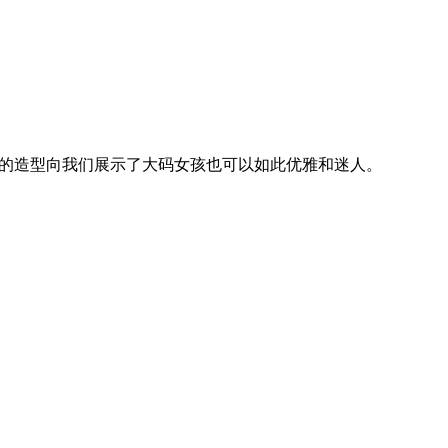
修身的造型向我们展示了大码女孩也可以如此优雅和迷人。