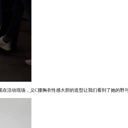
现在活动现场，义C腰胸衣性感大胆的造型让我们看到了她的野