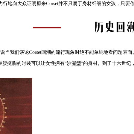
同合影，身体力行地向大众证明原来Corset并不只属于身材纤细的女孩，只
说当我们谈论Corset回潮的流行现象时绝不能单纯地看问题表面
挺胸的时装可以让女性拥有“沙漏型”的身材。到了十六世纪
。