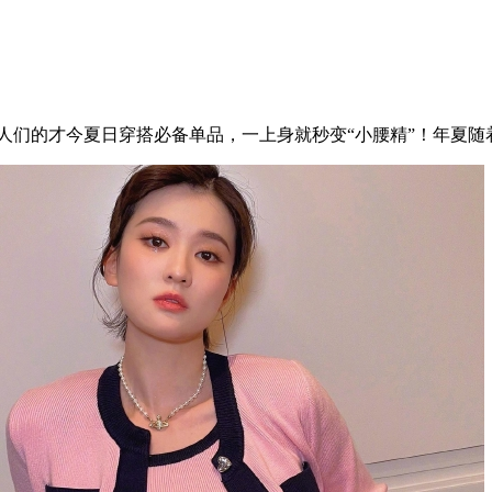
星潮人们的才今夏日穿搭必备单品，一上身就秒变“小腰精”！年夏