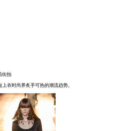
莉街拍
上衣时尚界炙手可热的潮流趋势。