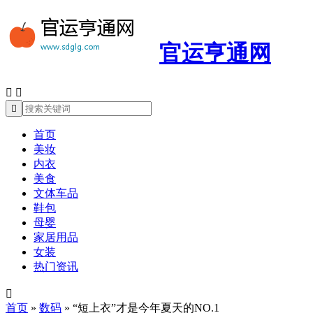
官运亨通网



首页
美妆
内衣
美食
文体车品
鞋包
母婴
家居用品
女装
热门资讯

首页
»
数码
»
“短上衣”才是今年夏天的NO.1