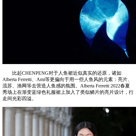
比起CHENPENG对于人鱼裙近似真实的还原，诸如
Alberta Ferretti、Ami等更偏向于用一些人鱼风的元素：亮片、
流苏、渔网等去营造人鱼感的氛围。Alberta Ferretti 2022春夏
秀场上在渐变蓝绿色礼服裙上加入了类似鳞片的亮片设计，行
走间光彩四溢。