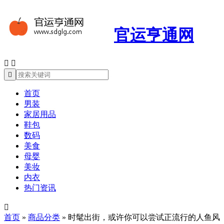
官运亨通网



首页
男装
家居用品
鞋包
数码
美食
母婴
美妆
内衣
热门资讯

首页
»
商品分类
»
时髦出街，或许你可以尝试正流行的人鱼风