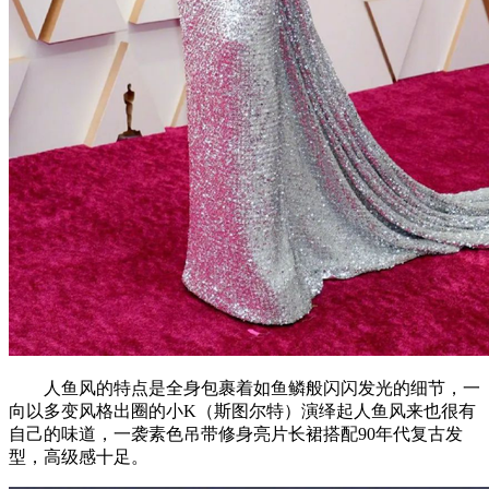
人鱼风的特点是全身包裹着如鱼鳞般闪闪发光的细节，一
向以多变风格出圈的小K（斯图尔特）演绎起人鱼风来也很有
自己的味道，一袭素色吊带修身亮片长裙搭配90年代复古发
型，高级感十足。