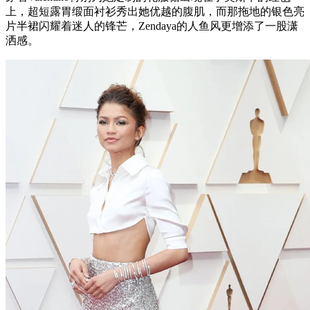
上，超短露胃缎面衬衫秀出她优越的腹肌，而那拖地的银色亮
片半裙闪耀着迷人的锋芒，Zendaya的人鱼风更增添了一股潇
洒感。