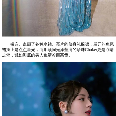
镶嵌、点缀了各种水钻、亮片的修身礼服裙，展开的鱼尾
裙摆上是点点星光，而那颈间光泽莹润的珍珠Choker更是点睛
之笔，犹如海底的美人鱼清冷而高贵。