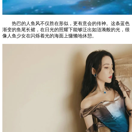
热巴的人鱼风不仅胜在形似，更有意会的传神。这条蓝色
渐变的鱼尾长裙，在日光的照耀下能够泛出如涟漪般的光，很
像人鱼少女在闪烁着光的海面上慵懒地休憩。