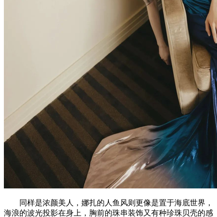
同样是浓颜美人，娜扎的人鱼风则更像是置于海底世界，
海浪的波光投影在身上，胸前的珠串装饰又有种珍珠贝壳的感