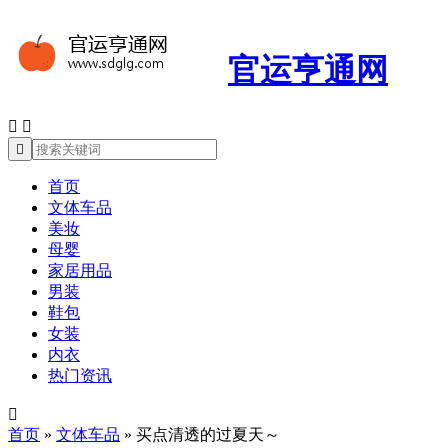
官运亨通网



首页
文体车品
美妆
母婴
家居用品
男装
鞋包
女装
内衣
热门资讯

首页
»
文体车品
»
买点清透的过夏天～